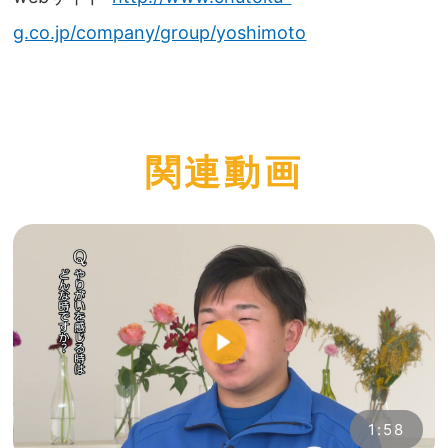
g.co.jp/company/group/yoshimoto
関連動画
1:58