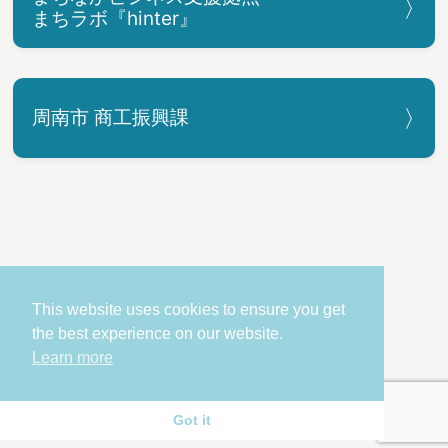
まちラボ『hinter』
周南市 商工振興課
お問い合わせ
個人情報の取り扱い
This website uses cookies to ensure you get
the best experience on our website.
COPYRIGHT © Shunan City. All Rights Reserved.
Learn more
Got it