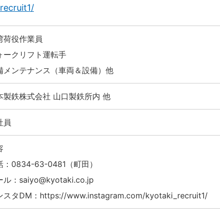
ecruit1/
湾荷役作業員
ォークリフト運転手
備メンテナンス（車両＆設備）他
本製鉄株式会社 山口製鉄所内 他
社員
容
話：
0834-63-0481
（町田）
ール：
saiyo@kyotaki.co.jp
ンスタDM：
https://www.instagram.com/kyotaki_recruit1/