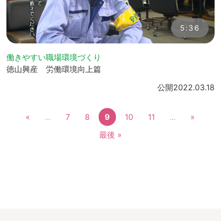
5:36
働きやすい職場環境づくり
徳山興産 労働環境向上篇
公開
2022.03.18
«
...
7
8
9
10
11
...
»
最後 »